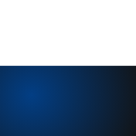
Dirección Operativa / Industria Medioambiente
Implementación contractual, Elaboración de diversos 
correos, : hitos, penalizaciones, condiciones de pago, 
recepción, etc.… Montaje y gestión de reclamaciones & 
ayuda a la decisión
ÚNETE A NOSOTROS
Unirse al ISA'team es ...