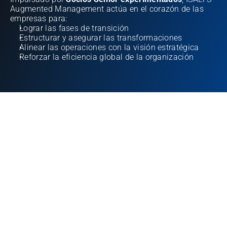
Augmented Management actúa en el corazón de las 
empresas para:
Lograr las fases de transición
Estructurar y asegurar las transformaciones
Alinear las operaciones con la visión estratégica
Reforzar la eficiencia global de la organización
TRANSICIÓN, TRANSFORMACIÓN Y SOCIO CEO
Especializada en la parte transversal de la cadena de 
valor