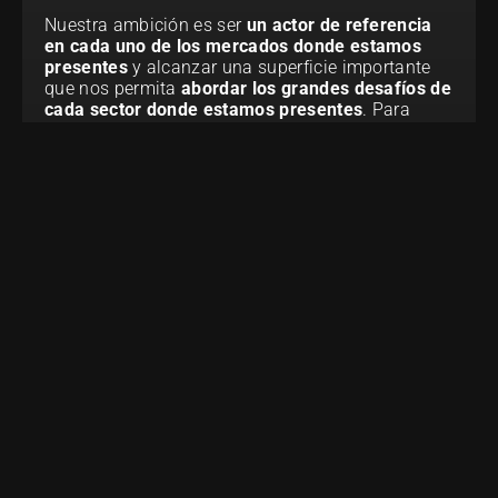
Nuestra ambición es ser
 un actor de referencia 
en cada uno de los mercados donde estamos 
presentes
 y alcanzar una superficie importante 
que nos permita 
abordar los grandes desafíos de 
cada sector donde estamos presentes
. Para 
cada una de nuestras actividades, nuestros 
objetivos son: 
Un 
rendimiento económico
Un 
posicionamiento estratégico
de alto nivel
Una 
excelencia operativa
La 
satisfacción
 de nuestros clientes y de nuestros 
colaboradores
Un impacto RSE
 positivo 
Nuestro plan de desarrollo 2025 – 2030 nos lleva 
a superar los 115M€ de CA a finales de 2030 con 
un equipo ISA de más de 750 colaboradores 
federados e implicados en elevar cada filial al 
mejor nivel.