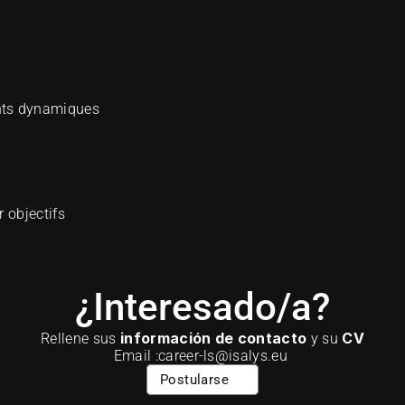
nts dynamiques 
 objectifs
¿Interesado/a?
información de contacto
CV
Rellene sus 
 y su 
Email :career-ls@isalys.eu 
Postularse