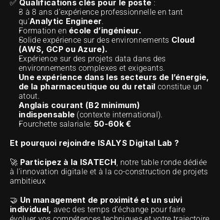
Qualifications clés pour le poste
✅ 
 :
3 à 8 ans d’expérience professionnelle en tant 
Analytic Engineer
qu’
.
école d’ingénieur.
Formation en 
Cloud 
Solide expérience sur des environnements 
(AWS, GCP ou Azure).
Expérience sur des projets data dans des 
environnements complexes et exigeants.
Une expérience dans les secteurs de l’énergie, 
de la pharmaceutique ou du retail
 constitue un 
atout.
Anglais courant (B2 minimum) 
indispensable
 (contexte international).
50-60k €
Fourchette salariale: 
Et pourquoi rejoindre ISALYS Digital Lab ? 
Participez à la ISATECH
🚀 
, notre table ronde dédiée 
à l'innovation digitale et à la co-construction de projets 
ambitieux 
Un management de proximité et un suivi 
🤝 
individuel, 
avec des temps d’échange pour faire 
évoluer vos compétences techniques et votre trajectoire 