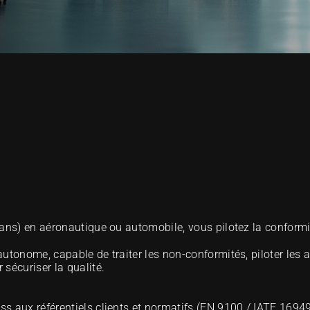
ans) en aéronautique ou automobile, vous pilotez la conformit
utonome, capable de traiter les non-conformités, piloter les ac
sécuriser la qualité.
ess aux référentiels clients et normatifs (EN 9100 / IATF 1694