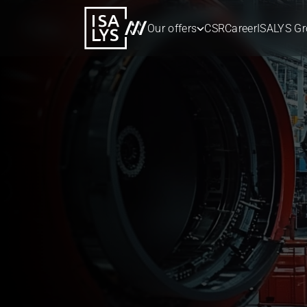
Our offers
CSR
Career
ISALYS G
7 May 2026