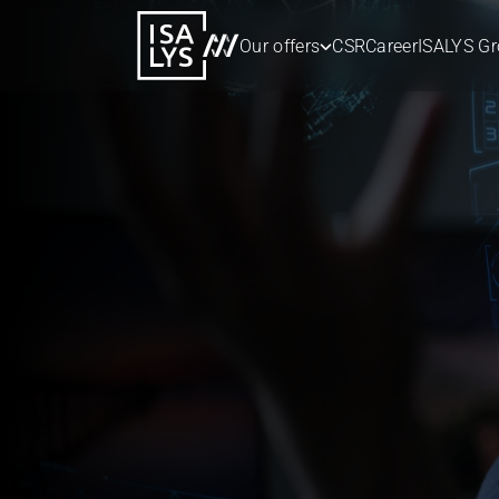
Our offers
CSR
Career
ISALYS G
10 Feb 2026