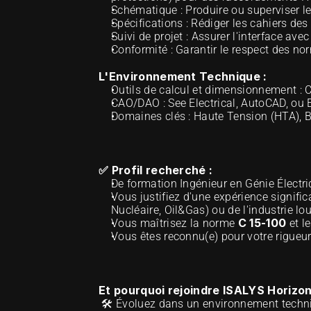
Schématique : Produire ou superviser les
Spécifications : Rédiger les cahiers d
Suivi de projet : Assurer l'interface ave
Conformité : Garantir le respect des n
L'Environnement Technique :
Outils de calcul et dimensionnement : 
CAO/DAO : See Electrical, AutoCAD, ou 
Domaines clés : Haute Tension (HTA), B
✅ Profil recherché :
De formation Ingénieur en Génie Électri
Vous justifiez d'une expérience signifi
Nucléaire, Oil&Gas) ou de l'industrie lou
C 15-100
Vous maîtrisez la norme 
 et l
Vous êtes reconnu(e) pour votre rigueur 
Et pourquoi rejoindre ISALYS Horizon
 🛠️ Évoluez dans un environnement techni