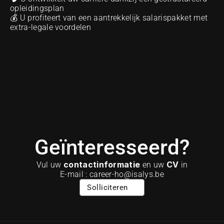
opleidingsplan
💰 U profiteert van een aantrekkelijk salarispakket met 
extra-legale voordelen
Geïnteresseerd?
contactinformatie
CV
Vul uw 
 en uw 
 in
E-mail : career-ho@isalys.be
Solliciteren