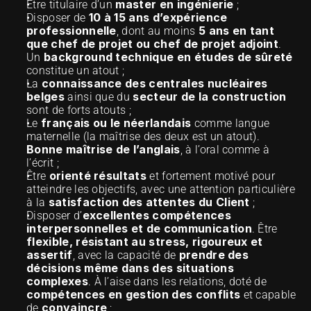
master en ingénierie
Être titulaire d’un 
 ;
10 à 15 ans d’expérience 
Disposer de 
professionnelle
5 ans en tant 
, dont au moins 
que chef de projet ou chef de projet adjoint
. 
background technique en études de sûreté
Un 
constitue un atout ;
connaissance des centrales nucléaires 
La 
belges
secteur de la construction
 ainsi que du 
sont de forts atouts ;
français ou le néerlandais
Le 
 comme langue 
maternelle (la maîtrise des deux est un atout). 
Bonne maîtrise de l’anglais
, à l’oral comme à 
l’écrit ;
orienté résultats
Être 
 et fortement motivé pour 
atteindre les objectifs, avec une attention particulière 
satisfaction des attentes du Client
à la 
 ;
excellentes compétences 
Disposer d’
interpersonnelles et de communication
. Être 
flexible, résistant au stress, rigoureux et 
assertif
prendre des 
, avec la capacité de 
décisions même dans des situations 
complexes
. À l’aise dans les relations, doté de 
compétences en gestion des conflits
 et capable 
convaincre
de 
 ;