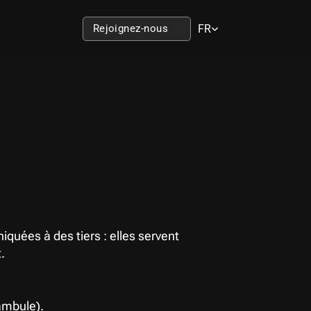
Select Language
Rejoignez-nous
FR
ées à des tiers : elles servent 
.
ambule).