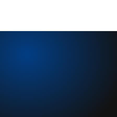
• Développement de 15 magasins.
• Fiabilisation du reporting financier.
Résultat 
: intégration post-acquisition réussie et bases 
solides pour un développement durable.
REJOIGNEZ-NOUS
Rejoindre ISA'team c'est …
Rejoindre Augmented Management