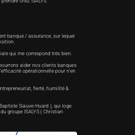
s prendre chez ISALYS.
ent banque / assurance, sur lequel 
sition.
viale qui me correspond très bien. 
ourrons aider nos clients banques 
fficacité opérationnelle pour n’en 
repreneuriat, fierté, humilité & 
Baptiste Siauve-Huard
 ), qui loge 
 du groupe ISALYS ( 
Christian 