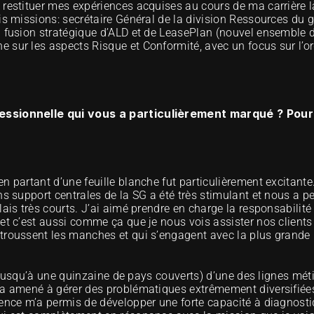
restituer mes expériences acquises au cours de ma carrière là o
is missions: secrétaire Général de la division Ressources du gr
la fusion stratégique d’ALD et de LeasePlan (nouvel ensembl
sur les aspects Risque et Conformité, avec un focus sur l’org
fessionnelle qui vous a particulièrement marqué ? Pourq
 partant d’une feuille blanche fut particulièrement excitante. 
ns support centrales de la SG a été très stimulant et nous a p
ais très courts. J’ai aimé prendre en charge la responsabilité d
et c’est aussi comme ça que je nous vois assister nos clients d
troussent les manches et qui s’engagent avec la plus grande 
l (jusqu’à une quinzaine de pays couverts) d’une des lignes méti
’a amené à gérer des problématiques extrêmement diversifiées
ence m’a permis de développer une forte capacité à diagnostiq