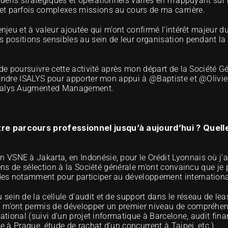
s défis stratégiques et opérationnels variés en m’appuyant sur
et parfois complexes missions au cours de ma carrière.
 enjeu et à valeur ajoutée qui m’ont confirmé l’intérêt majeur
s positions sensibles au sein de leur organisation pendant la 
 de poursuivre cette activité après mon départ de la Société Gé
joindre ISALYS pour apporter mon appui à @Baptiste et @Olivie
Isalys Augmented Management. 
re parcours professionnel jusqu’à aujourd’hui ? Quelle
SNE à Jakarta, en Indonésie, pour le Crédit Lyonnais où j’ai é
iens de sélection à la Société générale m’ont convaincu que je 
des notamment pour participer au développement internationa
ein de la cellule d’audit et de support dans le réseau de leasi
i m’ont permis de développer un premier niveau de compréhens
national (suivi d’un projet informatique à Barcelone, audit fina
le à Prague, étude de rachat d’un concurrent à Taipei, etc.)