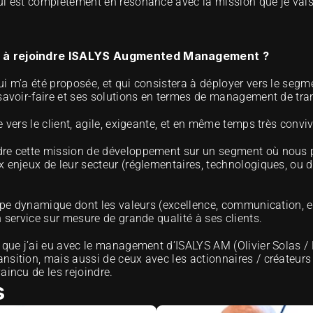
ui est complètement en résonance avec la mission que je vai
vé à rejoindre ISALYS Augmented Management ?
i m’a été proposée, et qui consistera à déployer vers le segm
 savoir-faire et ses solutions en termes de management de tran
e vers le client, agile, exigeante, et en même temps très convi
dre cette mission de développement sur un segment où nous p
 enjeux de leur secteur (réglementaires, technologiques, ou d’e
uipe dynamique dont les valeurs (excellence, communication, ent
n service sur mesure de grande qualité à ses clients.
s que j’ai eu avec le management d’ISALYS AM (
Olivier Solas
 / 
nsition, mais aussi de ceux avec les actionnaires / créateurs
aincu de les rejoindre.
s