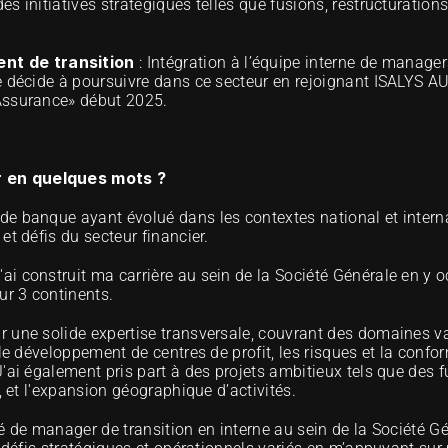
des initiatives stratégiques telles que fusions, restructurations
t de transition
 : Intégration à l’équipe interne de manager
 le décide à poursuivre dans ce secteur en rejoignant ISA
Assurance» début 2025.
 en quelques mots ?
 banque ayant évolué dans les contextes national et internatio
et défis du secteur financier.
i construit ma carrière au sein de la Société Générale en y o
ur 3 continents.
une solide expertise transversale, couvrant des domaines varié
le développement de centres de profit, les risques et la conformi
ai également pris part à des projets ambitieux tels que des fus
, et l'expansion géographique d’activités.
é de manager de transition en interne au sein de la Société Gé