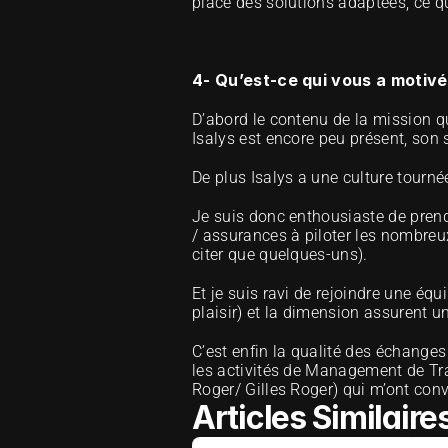
place des solutions adaptées, ce q
4- Qu’est-ce qui vous a moti
D’abord le contenu de la mission qu
Isalys est encore peu présent, son
De plus Isalys a une culture tourné
Je suis donc enthousiaste de pren
/ assurances à piloter les nombreux
citer que quelques-uns). 
Et je suis ravi de rejoindre une éq
plaisir) et la dimension assurent u
C’est enfin la qualité des échange
les activités de Management de Tra
Roger
/ 
Gilles Roger
) qui m’ont conv
Articles Similaire