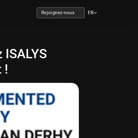
Select Language
Rejoignez-nous
FR
 ISALYS 
 !