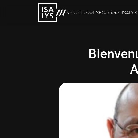
Nos offres
RSE
Carrières
ISALYS
Bienven
A