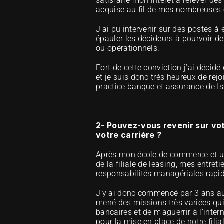
satisfaire mon intérêt à relever de
acquise au fil de mes nombreuses 
J'ai pu intervenir sur des postes à
épauler les décideurs à pourvoir de
ou opérationnels.
Fort de cette conviction j’ai décidé
et je suis donc très heureux de re
practice banque et assurance de 
2- Pouvez-vous revenir sur vot
votre carrière ?
Après mon école de commerce et un V
de la filiale de leasing, mes entret
responsabilités managériales rapi
J’y ai donc commencé par 3 ans au s
mené des missions très variées qu
bancaires et de m’aguerrir à l’inter
pour la mise en place de notre filia