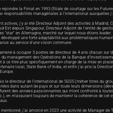
 rejoindre la Fimat en 1993 (filiale de courtage sur les Future
 responsabilités managériales à l’international auxquelles j’a
ctives, j’y ai été Directeur Adjoint des activités à Madrid, Co
d-Est depuis Singapour, Directeur Adjoint de l’entité de gestio
ales “star” en Allemagne, marché sur lequel nous étions leader.
i développé une forte adaptabilité aux problématiques humaine
ndance au service d’une vision commune.
mené à occuper 3 postes de directeur de 4 ans chacun sur des
s du management des Opérations de la Banque d’Investissement
 et à ce titre plus spécifiquement en charge de la mise en plac
aire local, State Bank of India, et enfin j’ai pris la Direction
 Europe. 
puis le directeur de l’international de SGSS (métier titres du gr
variées dans autant de pays et sur toute leurs dimensions (dé
 furent des années passionnantes qui m’ont confronté à toutes s
), en m’assurant toujours de maintenir la cohérence de cet e
raux.
mentionné, j’ai amorcé en 2023 une activité de Manager de Tra